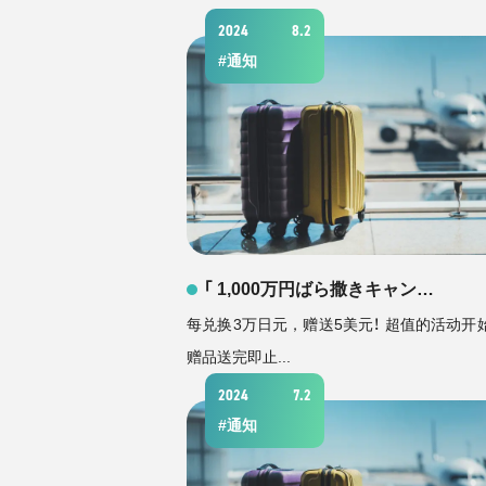
2024
8.2
#
通知
「 1,000万円ばら撒きキャン…
每兑换3万日元，赠送5美元！ 超值的活动开
赠品送完即止...
2024
7.2
#
通知