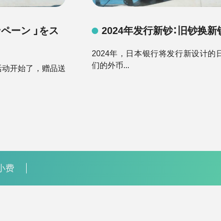
ンペーン 」をス
2024年发行新钞：旧钞换
2024年，日本银行将发行新设计的
们的外币...
的活动开始了，赠品送
小费