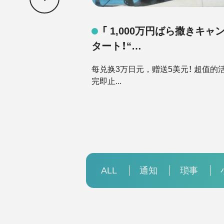
「 1,000万円ばら撒きキャ
タート！“…
每兑换3万日元，赠送5美元！ 超值
完即止...
ALL
通知
琐事