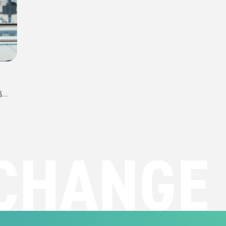
..
HANGE
F