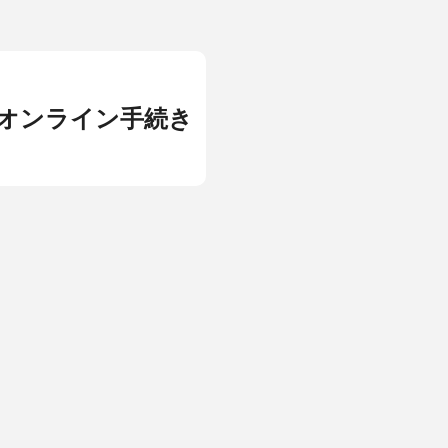
Forrenge外貨両替宅配サービスを開
始しました。
オンライン手続き