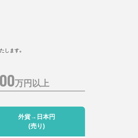
いたします。
00
万円以上
外貨→日本円
(売り)