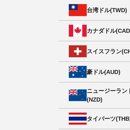
台湾
ドル
(TWD)
カナダ
ドル
(CAD
スイス
フラン
(C
豪
ドル
(AUD)
ニュージーラン
(NZD)
タイ
バーツ
(THB