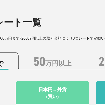
レート一覧
200万円まで・200万円以上の取引金額により3つレートで変動
50
2
万円以上
で
日本円→外貨
(買い)