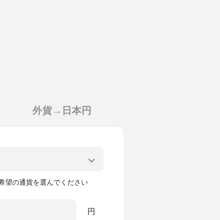
外貨→日本円
希望の通貨を
選んでください
円