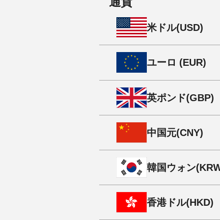
通貨
米
ドル
(USD)
ユーロ (EUR)
英
ポンド
(GBP)
中国
元
(CNY)
韓国
ウォン
(KRW
香港
ドル
(HKD)